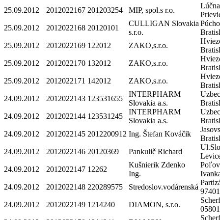
Lúčna
25.09.2012
2012022167
201203254
MIP, spol.s r.o.
Priev
CULLIGAN Slovakia
Púcho
25.09.2012
2012022168
20120101
s.r.o.
Brati
Hviez
25.09.2012
2012022169
122012
ZAKO,s.r.o.
Brati
Hviez
25.09.2012
2012022170
132012
ZAKO,s.r.o.
Brati
Hviez
25.09.2012
2012022171
142012
ZAKO,s.r.o.
Brati
INTERPHARM
Uzbec
24.09.2012
2012022143
123531655
Slovakia a.s.
Brati
INTERPHARM
Uzbec
24.09.2012
2012022144
123531245
Slovakia a.s.
Brati
Jasov
24.09.2012
2012022145
2012200912
Ing. Štefan Kováčik
Brati
Ul.Sl
24.09.2012
2012022146
20120369
Pankulič Richard
Levic
Kušnierik Zdenko
Poľov
24.09.2012
2012022147
12262
Ing.
Ivank
Partiz
24.09.2012
2012022148
220289575
Stredoslov.vodárenská
97401
Scher
24.09.2012
2012022149
1214240
DIAMON, s.r.o.
0580
Scher