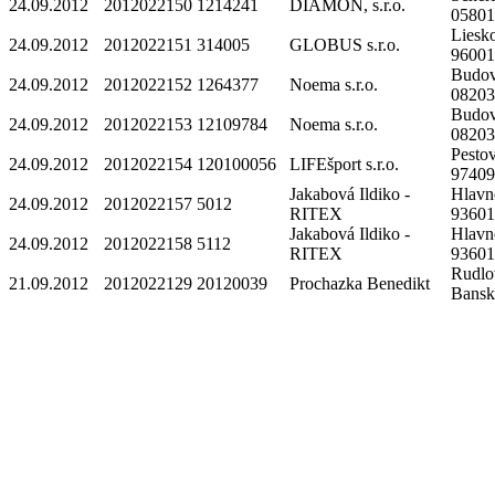
24.09.2012
2012022150
1214241
DIAMON, s.r.o.
0580
Liesko
24.09.2012
2012022151
314005
GLOBUS s.r.o.
96001
Budov
24.09.2012
2012022152
1264377
Noema s.r.o.
0820
Budov
24.09.2012
2012022153
12109784
Noema s.r.o.
0820
Pestov
24.09.2012
2012022154
120100056
LIFEšport s.r.o.
97409
Jakabová Ildiko -
Hlavn
24.09.2012
2012022157
5012
RITEX
93601
Jakabová Ildiko -
Hlavn
24.09.2012
2012022158
5112
RITEX
93601
Rudlo
21.09.2012
2012022129
20120039
Prochazka Benedikt
Bansk