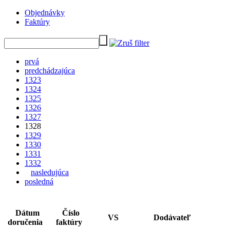
Objednávky
Faktúry
prvá
predchádzajúca
1323
1324
1325
1326
1327
1328
1329
1330
1331
1332
nasledujúca
posledná
Dátum
Číslo
VS
Dodávateľ
doručenia
faktúry