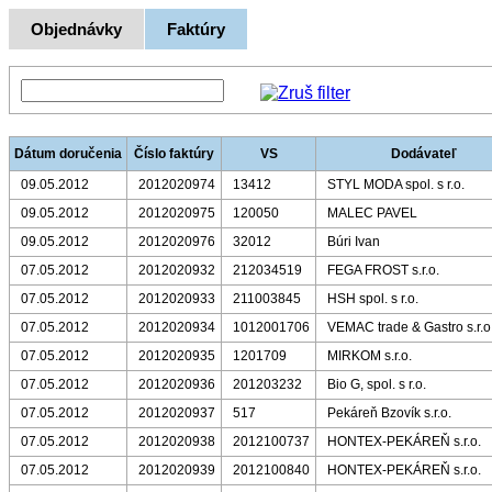
Objednávky
Faktúry
Dátum doručenia
Číslo faktúry
VS
Dodávateľ
09.05.2012
2012020974
13412
STYL MODA spol. s r.o.
09.05.2012
2012020975
120050
MALEC PAVEL
09.05.2012
2012020976
32012
Búri Ivan
07.05.2012
2012020932
212034519
FEGA FROST s.r.o.
07.05.2012
2012020933
211003845
HSH spol. s r.o.
07.05.2012
2012020934
1012001706
VEMAC trade & Gastro s.r.o
07.05.2012
2012020935
1201709
MIRKOM s.r.o.
07.05.2012
2012020936
201203232
Bio G, spol. s r.o.
07.05.2012
2012020937
517
Pekáreň Bzovík s.r.o.
07.05.2012
2012020938
2012100737
HONTEX-PEKÁREŇ s.r.o.
07.05.2012
2012020939
2012100840
HONTEX-PEKÁREŇ s.r.o.