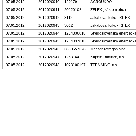
07.05.2012
2012020940
120179
AGROUKDO -
07.05.2012
2012020941
20120102
ZELEX , súkrom.obch.
07.05.2012
2012020942
3112
Jakabová Ildiko - RITEX
07.05.2012
2012020943
3012
Jakabová Ildiko - RITEX
07.05.2012
2012020944
1214336018
Stredoslovenská energetika
07.05.2012
2012020945
1214337018
Stredoslovenská energetika
07.05.2012
2012020946
6860557678
Messer Tatragas s.r.o.
07.05.2012
2012020947
1263164
Kúpele Dudince, a.s.
07.05.2012
2012020948
1023100197
TERMMING, a.s.