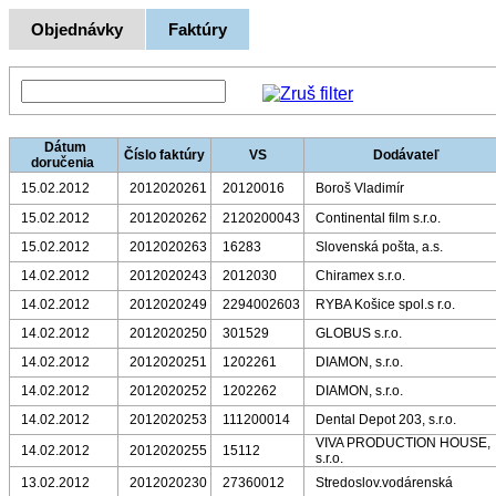
Objednávky
Faktúry
Dátum
Číslo faktúry
VS
Dodávateľ
doručenia
15.02.2012
2012020261
20120016
Boroš Vladimír
15.02.2012
2012020262
2120200043
Continental film s.r.o.
15.02.2012
2012020263
16283
Slovenská pošta, a.s.
14.02.2012
2012020243
2012030
Chiramex s.r.o.
14.02.2012
2012020249
2294002603
RYBA Košice spol.s r.o.
14.02.2012
2012020250
301529
GLOBUS s.r.o.
14.02.2012
2012020251
1202261
DIAMON, s.r.o.
14.02.2012
2012020252
1202262
DIAMON, s.r.o.
14.02.2012
2012020253
111200014
Dental Depot 203, s.r.o.
VIVA PRODUCTION HOUSE,
14.02.2012
2012020255
15112
s.r.o.
13.02.2012
2012020230
27360012
Stredoslov.vodárenská