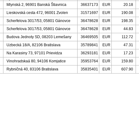
Mlynská 2, 96901 Banská Štiavnica
36637173
EUR
20.18
Lieskovská cesta 472, 96001 Zvolen
31571697
EUR
190.08
Scherfelova 3017/53, 05801 Gánovce
36478628
EUR
198.35
Scherfelova 3017/53, 05801 Gánovce
36478628
EUR
44.83
Budova Jednoty SD, 08203 Lemešany
36469505
EUR
112.72
Uzbecká 18/A, 82106 Bratislava
35789841
EUR
47.31
Na Karasiny 73, 97101 Prievidza
36293181
EUR
17.23
Vinohradskaá 80, 94106 Komjatice
35953764
EUR
159.80
Rybničná 40, 83106 Bratislava
35835401
EUR
607.90