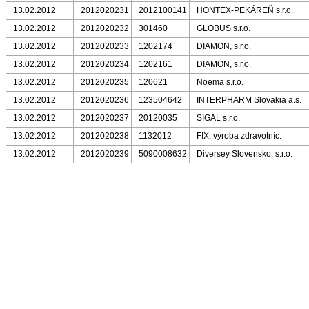
13.02.2012
2012020231
2012100141
HONTEX-PEKÁREŇ s.r.o.
13.02.2012
2012020232
301460
GLOBUS s.r.o.
13.02.2012
2012020233
1202174
DIAMON, s.r.o.
13.02.2012
2012020234
1202161
DIAMON, s.r.o.
13.02.2012
2012020235
120621
Noema s.r.o.
13.02.2012
2012020236
123504642
INTERPHARM Slovakia a.s.
13.02.2012
2012020237
20120035
SIGAL s.r.o.
13.02.2012
2012020238
1132012
FIX, výroba zdravotníc.
13.02.2012
2012020239
5090008632
Diversey Slovensko, s.r.o.