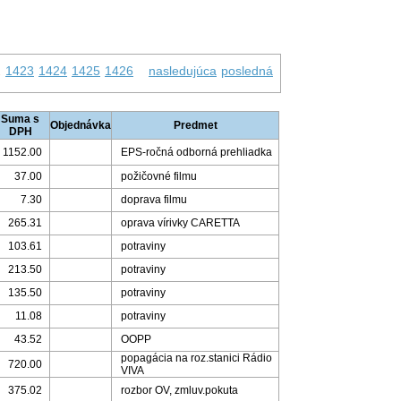
2
1423
1424
1425
1426
nasledujúca
posledná
Suma s
Objednávka
Predmet
DPH
1152.00
EPS-ročná odborná prehliadka
37.00
požičovné filmu
7.30
doprava filmu
265.31
oprava vírivky CARETTA
103.61
potraviny
213.50
potraviny
135.50
potraviny
11.08
potraviny
43.52
OOPP
popagácia na roz.stanici Rádio
720.00
VIVA
375.02
rozbor OV, zmluv.pokuta