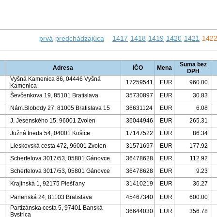
prvá
predchádzajúca
1417
1418
1419
1420
1421
142
Suma bez
Adresa
IČO
Mena
DPH
Vyšná Kamenica 86, 04446 Vyšná
17259541
EUR
960.00
Kamenica
Ševčenkova 19, 85101 Bratislava
35730897
EUR
30.83
Nám.Slobody 27, 81005 Bratislava 15
36631124
EUR
6.08
J. Jesenského 15, 96001 Zvolen
36044946
EUR
265.31
Južná trieda 54, 04001 Košice
17147522
EUR
86.34
Lieskovská cesta 472, 96001 Zvolen
31571697
EUR
177.92
Scherfelova 3017/53, 05801 Gánovce
36478628
EUR
112.92
Scherfelova 3017/53, 05801 Gánovce
36478628
EUR
9.23
Krajinská 1, 92175 Piešťany
31410219
EUR
36.27
Panenská 24, 81103 Bratislava
45467340
EUR
600.00
Partizánska cesta 5, 97401 Banská
36644030
EUR
356.78
Bystrica