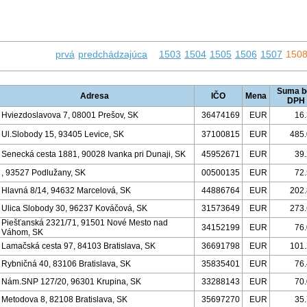
prvá
predchádzajúca
1503
1504
1505
1506
1507
150
Suma b
Adresa
IČO
Mena
DPH
Hviezdoslavova 7, 08001 Prešov, SK
36474169
EUR
16
Ul.Slobody 15, 93405 Levice, SK
37100815
EUR
485
Senecká cesta 1881, 90028 Ivanka pri Dunaji, SK
45952671
EUR
39
, 93527 Podlužany, SK
00500135
EUR
72
Hlavná 8/14, 94632 Marcelová, SK
44886764
EUR
202
Ulica Slobody 30, 96237 Kováčová, SK
31573649
EUR
273
Piešťanská 2321/71, 91501 Nové Mesto nad
34152199
EUR
76
Váhom, SK
Lamačská cesta 97, 84103 Bratislava, SK
36691798
EUR
101
Rybničná 40, 83106 Bratislava, SK
35835401
EUR
76
Nám.SNP 127/20, 96301 Krupina, SK
33288143
EUR
70
Metodova 8, 82108 Bratislava, SK
35697270
EUR
35