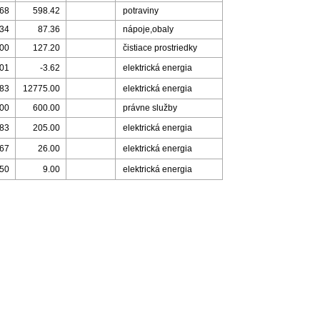
.68
598.42
potraviny
.34
87.36
nápoje,obaly
.00
127.20
čistiace prostriedky
.01
-3.62
elektrická energia
.83
12775.00
elektrická energia
.00
600.00
právne služby
.83
205.00
elektrická energia
.67
26.00
elektrická energia
.50
9.00
elektrická energia