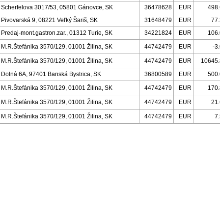
Scherfelova 3017/53, 05801 Gánovce, SK
36478628
EUR
498
Pivovarská 9, 08221 Veľký Šariš, SK
31648479
EUR
77
Predaj-mont.gastron.zar., 01312 Turie, SK
34221824
EUR
106
M.R.Štefánika 3570/129, 01001 Žilina, SK
44742479
EUR
-3
M.R.Štefánika 3570/129, 01001 Žilina, SK
44742479
EUR
10645
Dolná 6A, 97401 Banská Bystrica, SK
36800589
EUR
500
M.R.Štefánika 3570/129, 01001 Žilina, SK
44742479
EUR
170
M.R.Štefánika 3570/129, 01001 Žilina, SK
44742479
EUR
21
M.R.Štefánika 3570/129, 01001 Žilina, SK
44742479
EUR
7