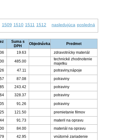
8
1509
1510
1511
1512
nasledujúca
posledná
ez
Suma s
Objednávka
Predmet
DPH
.36
19.63
zdravotnícky materiál
technické zhodnotenie
.00
485.00
majetku
.26
47.11
potraviny,nápoje
.57
87.08
potraviny
.85
243.42
potraviny
.64
328.37
potraviny
.05
91.26
potraviny
.25
121.50
premietanie filmov
.44
91.73
materil na opravu
.00
84.00
materiál na opravu
.79
42.95
vnútorné zariadenie