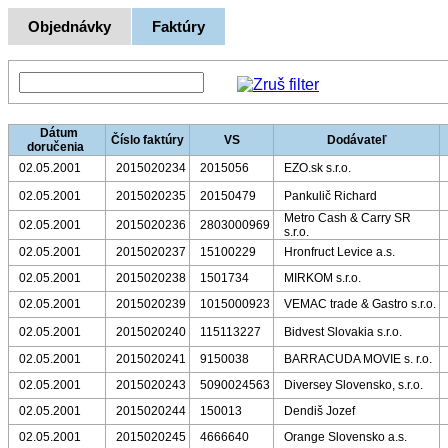
Objednávky
Faktúry
Dátum
Číslo faktúry
VS
Dodávateľ
doručenia
02.05.2001
2015020234
2015056
EZO.sk s.r.o.
02.05.2001
2015020235
20150479
Pankulič Richard
Metro Cash & Carry SR
02.05.2001
2015020236
2803000969
s.r.o.
02.05.2001
2015020237
15100229
Hronfruct Levice a.s.
02.05.2001
2015020238
1501734
MIRKOM s.r.o.
02.05.2001
2015020239
1015000923
VEMAC trade & Gastro s.r.o.
02.05.2001
2015020240
115113227
Bidvest Slovakia s.r.o.
02.05.2001
2015020241
9150038
BARRACUDA MOVIE s. r.o.
02.05.2001
2015020243
5090024563
Diversey Slovensko, s.r.o.
02.05.2001
2015020244
150013
Dendiš Jozef
02.05.2001
2015020245
4666640
Orange Slovensko a.s.