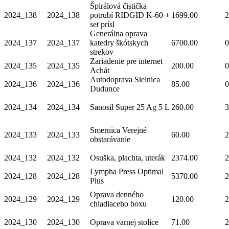
Špirálová čistička
2024_138
2024_138
potrubí RIDGID K-60 +
1699.00
2
set prísl
Generálna oprava
2024_137
2024_137
katedry škótskych
6700.00
0
strekov
Zariadenie pre internet
2024_135
2024_135
200.00
0
Achát
Autodoprava Sielnica
2024_136
2024_136
85.00
0
Dudunce
2024_134
2024_134
Sanosil Super 25 Ag 5 L
260.00
3
Smernica Verejné
2024_133
2024_133
60.00
2
obstarávanie
2024_132
2024_132
Osuška, plachta, uterák
2374.00
2
Lympha Press Optimal
2024_128
2024_128
5370.00
2
Plus
Oprava denného
2024_129
2024_129
120.00
2
chladiaceho boxu
2024_130
2024_130
Oprava varnej stolice
71.00
2