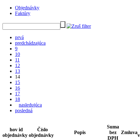
Objednávky
Faktúry
prvá
predchádzajúca
9
10
11
12
13
14
15
16
17
18
nasledujúca
posledná
Suma
hov id
Číslo
Popis
bez
Zmluva
objednávky
objednávky
v
DPH