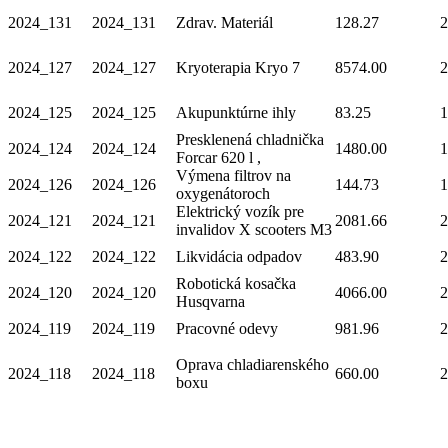
2024_131
2024_131
Zdrav. Materiál
128.27
2
2024_127
2024_127
Kryoterapia Kryo 7
8574.00
2
2024_125
2024_125
Akupunktúrne ihly
83.25
1
Presklenená chladnička
2024_124
2024_124
1480.00
1
Forcar 620 l ,
Výmena filtrov na
2024_126
2024_126
144.73
1
oxygenátoroch
Elektrický vozík pre
2024_121
2024_121
2081.66
2
invalidov X scooters M3
2024_122
2024_122
Likvidácia odpadov
483.90
2
Robotická kosačka
2024_120
2024_120
4066.00
2
Husqvarna
2024_119
2024_119
Pracovné odevy
981.96
2
Oprava chladiarenského
2024_118
2024_118
660.00
2
boxu