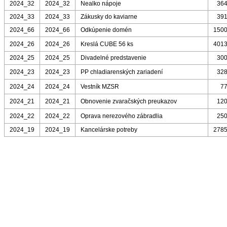
2024_32
2024_32
Nealko nápoje
364
2024_33
2024_33
Zákusky do kaviarne
391
2024_66
2024_66
Odkúpenie domén
1500
2024_26
2024_26
Kreslá CUBE 56 ks
4013
2024_25
2024_25
Divadelné predstavenie
300
2024_23
2024_23
PP chladiarenských zariadení
328
2024_24
2024_24
Vestník MZSR
77
2024_21
2024_21
Obnovenie zvaračských preukazov
120
2024_22
2024_22
Oprava nerezového zábradlia
250
2024_19
2024_19
Kancelárske potreby
2785