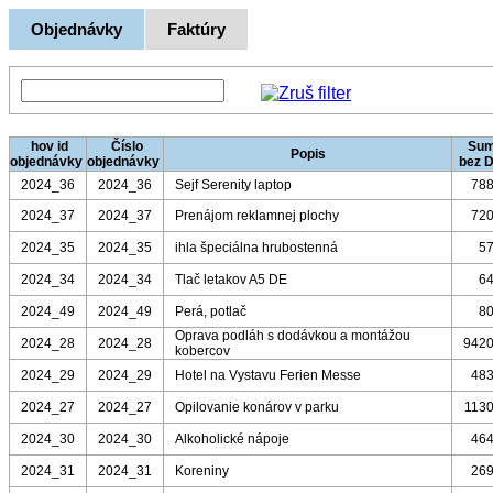
Objednávky
Faktúry
hov id
Číslo
Su
Popis
objednávky
objednávky
bez 
2024_36
2024_36
Sejf Serenity laptop
788
2024_37
2024_37
Prenájom reklamnej plochy
720
2024_35
2024_35
ihla špeciálna hrubostenná
57
2024_34
2024_34
Tlač letakov A5 DE
64
2024_49
2024_49
Perá, potlač
80
Oprava podláh s dodávkou a montážou
2024_28
2024_28
9420
kobercov
2024_29
2024_29
Hotel na Vystavu Ferien Messe
483
2024_27
2024_27
Opilovanie konárov v parku
1130
2024_30
2024_30
Alkoholické nápoje
464
2024_31
2024_31
Koreniny
269