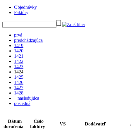
Objednávky
Faktúry
prvá
predchádzajúca
1419
1420
1421
1422
1423
1424
1425
1426
1427
1428
nasledujúca
posledná
Dátum
Číslo
VS
Dodávateľ
doručenia
faktúry