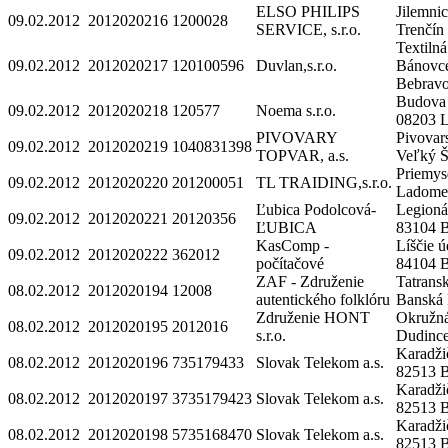
ELSO PHILIPS
Jilemni
09.02.2012
2012020216
1200028
SERVICE, s.r.o.
Trenčín
Textiln
09.02.2012
2012020217
120100596
Duvlan,s.r.o.
Bánovc
Bebrav
Budova 
09.02.2012
2012020218
120577
Noema s.r.o.
08203 
PIVOVARY
Pivovar
09.02.2012
2012020219
1040831398
TOPVAR, a.s.
Veľký Š
Priemys
09.02.2012
2012020220
201200051
TL TRAIDING,s.r.o.
Ladome
Ľubica Podolcová-
Legioná
09.02.2012
2012020221
20120356
ĽUBICA
83104 B
KasComp -
Líščie ú
09.02.2012
2012020222
362012
počítačové
84104 B
ZAF - Združenie
Tatrans
08.02.2012
2012020194
12008
autentického folklóru
Banská 
Združenie HONT
Okružná
08.02.2012
2012020195
2012016
s.r.o.
Dudinc
Karadži
08.02.2012
2012020196
735179433
Slovak Telekom a.s.
82513 B
Karadži
08.02.2012
2012020197
3735179423
Slovak Telekom a.s.
82513 B
Karadži
08.02.2012
2012020198
5735168470
Slovak Telekom a.s.
82513 B