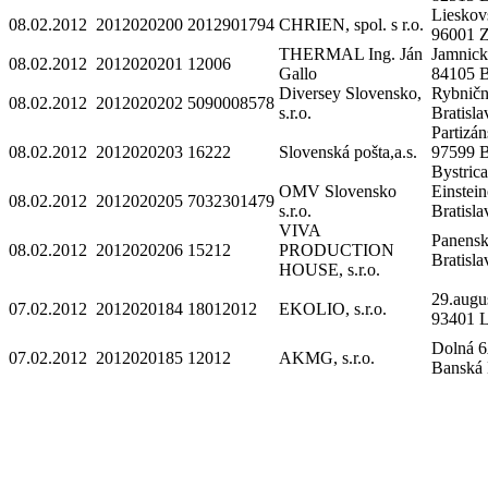
Lieskov
08.02.2012
2012020200
2012901794
CHRIEN, spol. s r.o.
96001 
THERMAL Ing. Ján
Jamnick
08.02.2012
2012020201
12006
Gallo
84105 B
Diversey Slovensko,
Rybničn
08.02.2012
2012020202
5090008578
s.r.o.
Bratisl
Partizán
08.02.2012
2012020203
16222
Slovenská pošta,a.s.
97599 
Bystric
OMV Slovensko
Einstei
08.02.2012
2012020205
7032301479
s.r.o.
Bratisl
VIVA
Panensk
08.02.2012
2012020206
15212
PRODUCTION
Bratisl
HOUSE, s.r.o.
29.augus
07.02.2012
2012020184
18012012
EKOLIO, s.r.o.
93401 
Dolná 6
07.02.2012
2012020185
12012
AKMG, s.r.o.
Banská 