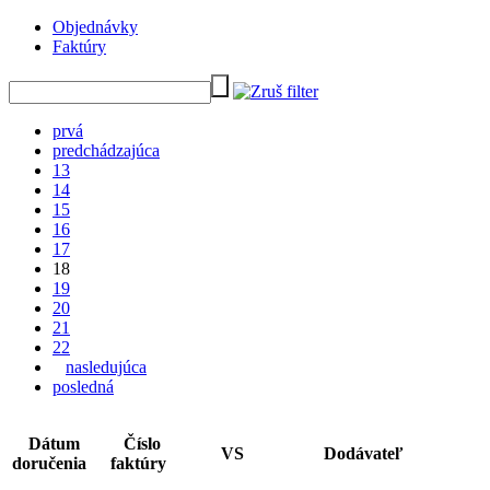
Objednávky
Faktúry
prvá
predchádzajúca
13
14
15
16
17
18
19
20
21
22
nasledujúca
posledná
Dátum
Číslo
VS
Dodávateľ
doručenia
faktúry