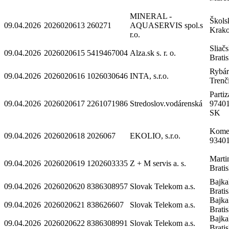
MINERAL -
Škols
09.04.2026
2026020613
260271
AQUASERVIS spol.s
Krak
r.o.
Sliač
09.04.2026
2026020615
5419467004
Alza.sk s. r. o.
Brati
Rybár
09.04.2026
2026020616
1026030646
INTA, s.r.o.
Trenč
Partiz
09.04.2026
2026020617
2261071986
Stredoslov.vodárenská
97401
SK
Komen
09.04.2026
2026020618
2026067
EKOLIO, s.r.o.
93401
Marti
09.04.2026
2026020619
1202603335
Z + M servis a. s.
Brati
Bajka
09.04.2026
2026020620
8386308957
Slovak Telekom a.s.
Brati
Bajka
09.04.2026
2026020621
838626607
Slovak Telekom a.s.
Brati
Bajka
09.04.2026
2026020622
8386308991
Slovak Telekom a.s.
Brati