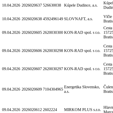
Kúpeľ
10.04.2026
2026020637
526630038
Kúpele Dudince, a.s.
Dudi
Vlčie
10.04.2026
2026020638
4592496149
SLOVNAFT, a.s.
Brati
Cesta
09.04.2026
2026020605
2620030300
KON-RAD spol. s r.o.
15725
Brati
Cesta
09.04.2026
2026020606
2620030298
KON-RAD spol. s r.o.
15725
Brati
Cesta
09.04.2026
2026020607
2620030297
KON-RAD spol. s r.o.
15725
Brati
Energetika Slovensko,
Čulen
09.04.2026
2026020609
7104304965
a.s.
Brati
Hlavn
09.04.2026
2026020612
2602224
MIRKOM PLUS s.r.o.
Marc