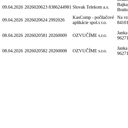
Bajka
09.04.2026
2026020623
8386244981
Slovak Telekom a.s.
Brati
KasComp - počítačové
Na vr
09.04.2026
2026020624
2992026
aplikácie spol.s r.o.
84101
Janka
08.04.2026
2026020581
20260009
OZVUČÍME s.r.o.
9627
Janka
08.04.2026
2026020582
20260008
OZVUČÍME s.r.o.
9627