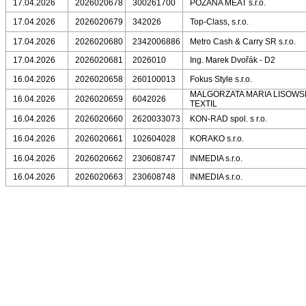
17.04.2026
2026020678
300261700
POZANA MEAT s.r.o.
17.04.2026
2026020679
342026
Top-Class, s.r.o.
17.04.2026
2026020680
2342006886
Metro Cash & Carry SR s.r.o.
17.04.2026
2026020681
2026010
Ing. Marek Dvořák - D2
16.04.2026
2026020658
260100013
Fokus Style s.r.o.
MALGORZATA MARIA LISOWS
16.04.2026
2026020659
6042026
TEXTIL
16.04.2026
2026020660
2620033073
KON-RAD spol. s r.o.
16.04.2026
2026020661
102604028
KORAKO s.r.o.
16.04.2026
2026020662
230608747
INMEDIA s.r.o.
16.04.2026
2026020663
230608748
INMEDIA s.r.o.