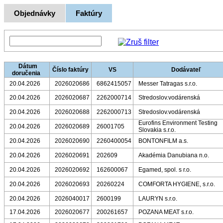
Objednávky
Faktúry
Dátum
Číslo faktúry
VS
Dodávateľ
doručenia
20.04.2026
2026020686
6862415057
Messer Tatragas s.r.o.
20.04.2026
2026020687
2262000714
Stredoslov.vodárenská
20.04.2026
2026020688
2262000713
Stredoslov.vodárenská
Eurofins Environment Testing
20.04.2026
2026020689
26001705
Slovakia s.r.o.
20.04.2026
2026020690
2260400054
BONTONFILM a.s.
20.04.2026
2026020691
202609
Akadémia Danubiana n.o.
20.04.2026
2026020692
162600067
Egamed, spol. s r.o.
20.04.2026
2026020693
20260224
COMFORTA HYGIENE, s.r.o.
20.04.2026
2026040017
2600199
LAURYN s.r.o.
17.04.2026
2026020677
200261657
POZANA MEAT s.r.o.